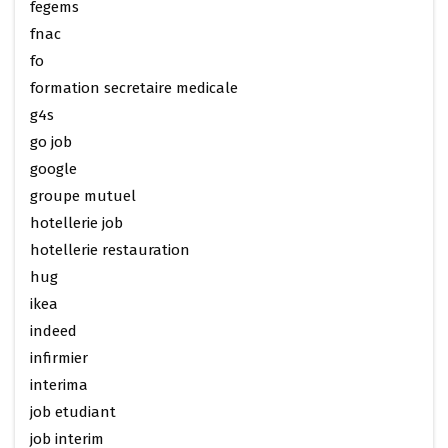
fegems
fnac
fo
formation secretaire medicale
g4s
go job
google
groupe mutuel
hotellerie job
hotellerie restauration
hug
ikea
indeed
infirmier
interima
job etudiant
job interim