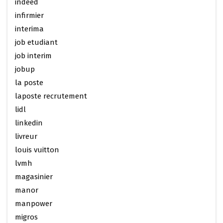
indeed
infirmier
interima
job etudiant
job interim
jobup
la poste
laposte recrutement
lidl
linkedin
livreur
louis vuitton
lvmh
magasinier
manor
manpower
migros