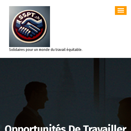
Aller
au
contenu
Solidaires pour un monde du travail équitable.
Opportunités De Travailler