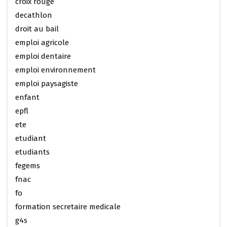
croix rouge
decathlon
droit au bail
emploi agricole
emploi dentaire
emploi environnement
emploi paysagiste
enfant
epfl
ete
etudiant
etudiants
fegems
fnac
fo
formation secretaire medicale
g4s