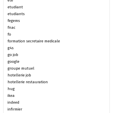
ete
etudiant
etudiants
fegems
fnac
fo
formation secretaire medicale
g4s
go job
google
groupe mutuel
hotellerie job
hotellerie restauration
hug
ikea
indeed
infirmier