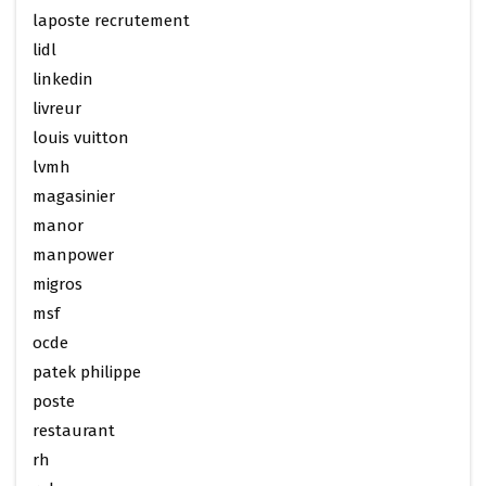
laposte recrutement
lidl
linkedin
livreur
louis vuitton
lvmh
magasinier
manor
manpower
migros
msf
ocde
patek philippe
poste
restaurant
rh