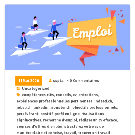
11 Mai 2026
sspta
- 0 Commentaires
Uncategorized
compétences clés
,
conseils
,
cv
,
entretiens
,
expériences professionnelles pertinentes
,
indeed.ch
,
jobup.ch
,
linkedin
,
monster.ch
,
objectifs professionnels
,
persévérant
,
positif
,
profil en ligne
,
réalisations
significatives
,
recherche d'emploi
,
rédiger un cv efficace
,
sources d'offres d'emploi
,
structurez votre cv de
manière claire et concise
,
travail
,
trouver un travail