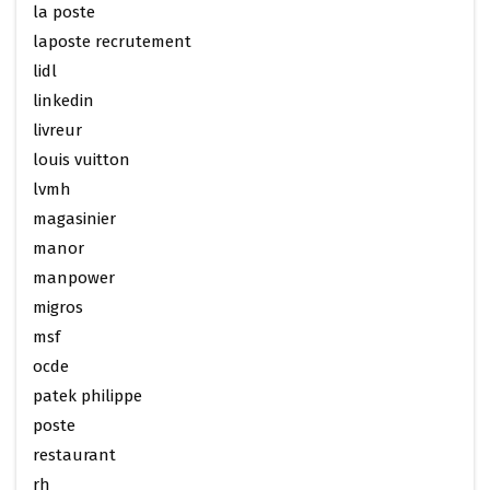
la poste
laposte recrutement
lidl
linkedin
livreur
louis vuitton
lvmh
magasinier
manor
manpower
migros
msf
ocde
patek philippe
poste
restaurant
rh