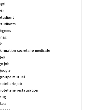
epfl
ete
etudiant
etudiants
fegems
fnac
fo
formation secretaire medicale
g4s
go job
google
groupe mutuel
hotellerie job
hotellerie restauration
hug
ikea