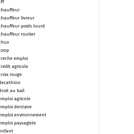
cff
chauffeur
chauffeur livreur
chauffeur poids lourd
chauffeur routier
chuv
coop
creche emploi
credit agricole
croix rouge
decathlon
droit au bail
emploi agricole
emploi dentaire
emploi environnement
emploi paysagiste
enfant