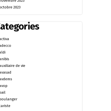
novembre 2023
octobre 2023
ategories
activa
adecco
aldi
anibis
auxiliaire de vie
avasad
avdems
avop
bail
boulanger
cariste