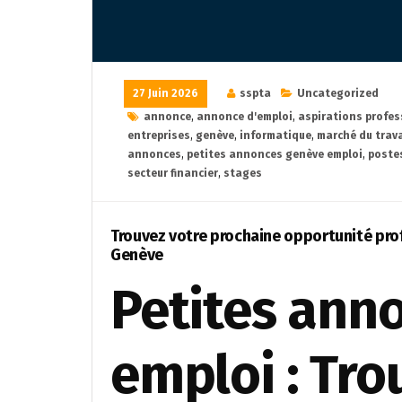
27 Juin 2026
sspta
Uncategorized
annonce
,
annonce d'emploi
,
aspirations profes
entreprises
,
genève
,
informatique
,
marché du trava
annonces
,
petites annonces genève emploi
,
postes
secteur financier
,
stages
Trouvez votre prochaine opportunité pro
Genève
Petites ann
emploi : Tro