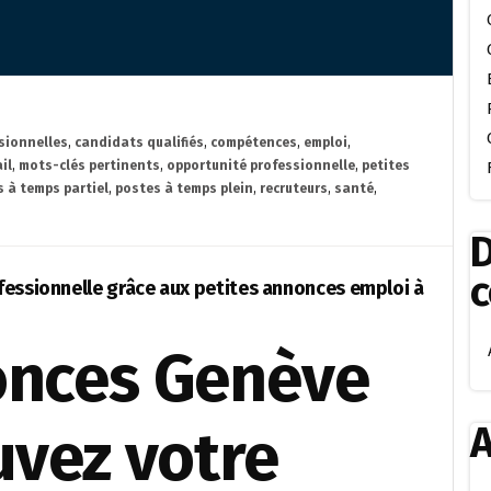
sionnelles
,
candidats qualifiés
,
compétences
,
emploi
,
il
,
mots-clés pertinents
,
opportunité professionnelle
,
petites
 à temps partiel
,
postes à temps plein
,
recruteurs
,
santé
,
D
fessionnelle grâce aux petites annonces emploi à
onces Genève
A
uvez votre