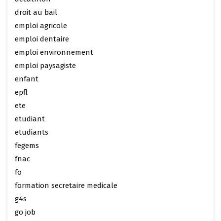
droit au bail
emploi agricole
emploi dentaire
emploi environnement
emploi paysagiste
enfant
epfl
ete
etudiant
etudiants
fegems
fnac
fo
formation secretaire medicale
g4s
go job