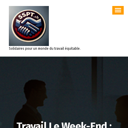
Aller
au
contenu
Solidaires pour un monde du travail équitable.
Travail Le Week-End :