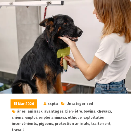
15 Mar 2026
sspta
Uncategorized
ânes
,
animaux
,
avantages
,
bien-être
,
bovins
,
chevaux
,
chiens
,
emploi
,
emploi animaux
,
éthique
,
exploitation
,
inconvénients
,
pigeons
,
protection animale
,
traitement
,
travail