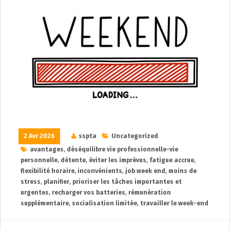
2 Avr 2026
sspta
Uncategorized
avantages
,
déséquilibre vie professionnelle-vie
personnelle
,
détente
,
éviter les imprévus
,
fatigue accrue
,
flexibilité horaire
,
inconvénients
,
job week end
,
moins de
stress
,
planifier
,
prioriser les tâches importantes et
urgentes
,
recharger vos batteries
,
rémunération
supplémentaire
,
socialisation limitée
,
travailler le week-end