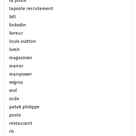
la poste
laposte recrutement
lidl
linkedin
livreur
louis vuitton
lvmh
magasinier
manor
manpower
migros
msf
ocde
patek philippe
poste
restaurant
rh