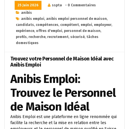
25 Juin 2026
sspta
- 0 Commentaires
anibis
anibis emploi
,
anibis emploi personnel de maison
,
candidats
,
compétences
,
compétent
,
emploi
,
employeur
,
expérience
,
offres d'emploi
,
personnel de maison
,
profils
,
recherche
,
recrutement
,
sécurisé
,
tâches
domestiques
Trouvez votre Personnel de Maison Idéal avec
Anibis Emploi
Anibis Emploi:
Trouvez le Personnel
de Maison Idéal
Anibis Emploi est une plateforme en ligne renommée qui
facilite la recherche et la mise en relation entre les
employeurs et le personnel de maison qualifié en Suisse.