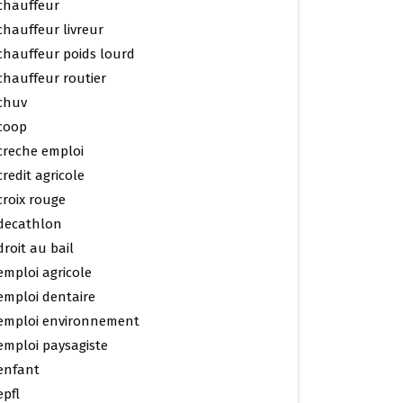
chauffeur
chauffeur livreur
chauffeur poids lourd
chauffeur routier
chuv
coop
creche emploi
credit agricole
croix rouge
decathlon
droit au bail
emploi agricole
emploi dentaire
emploi environnement
emploi paysagiste
enfant
epfl