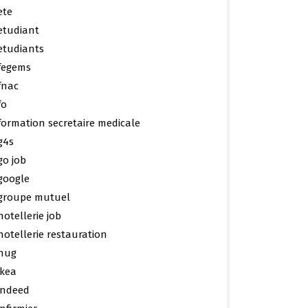
ete
etudiant
etudiants
fegems
fnac
fo
formation secretaire medicale
g4s
go job
google
groupe mutuel
hotellerie job
hotellerie restauration
hug
ikea
indeed