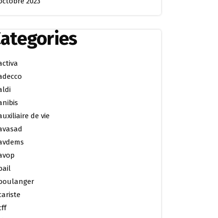
octobre 2023
ategories
activa
adecco
aldi
anibis
auxiliaire de vie
avasad
avdems
avop
bail
boulanger
cariste
cff