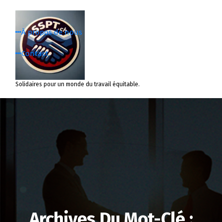
Aller
au
contenu
À propos de nous
Contact
Solidaires pour un monde du travail équitable.
Archives Du Mot-Clé :