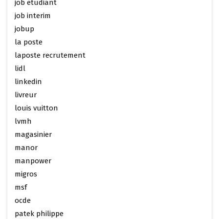
job etudiant
job interim
jobup
la poste
laposte recrutement
lidl
linkedin
livreur
louis vuitton
lvmh
magasinier
manor
manpower
migros
msf
ocde
patek philippe