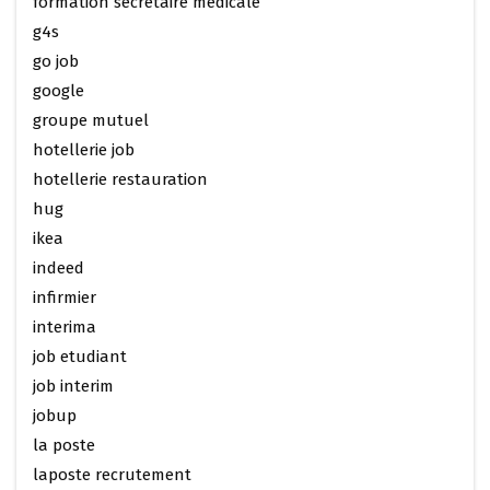
formation secretaire medicale
g4s
go job
google
groupe mutuel
hotellerie job
hotellerie restauration
hug
ikea
indeed
infirmier
interima
job etudiant
job interim
jobup
la poste
laposte recrutement