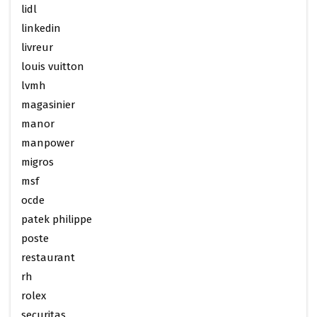
lidl
linkedin
livreur
louis vuitton
lvmh
magasinier
manor
manpower
migros
msf
ocde
patek philippe
poste
restaurant
rh
rolex
securitas