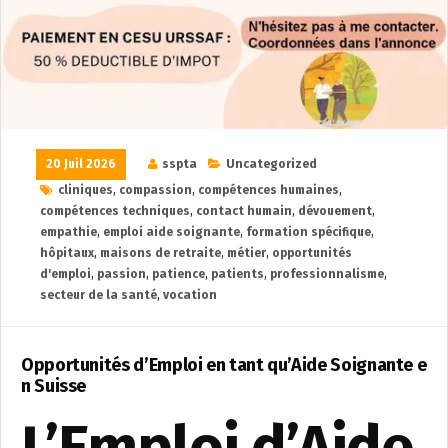
20 Juil 2026
sspta
Uncategorized
cliniques
,
compassion
,
compétences humaines
,
compétences techniques
,
contact humain
,
dévouement
,
empathie
,
emploi aide soignante
,
formation spécifique
,
hôpitaux
,
maisons de retraite
,
métier
,
opportunités
d'emploi
,
passion
,
patience
,
patients
,
professionnalisme
,
secteur de la santé
,
vocation
Opportunités d’Emploi en tant qu’Aide Soignante e
n Suisse
L’Emploi d’Aide