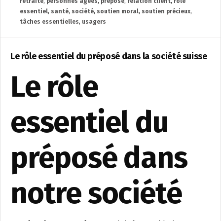
retraite
,
personnes âgées
,
préposé
,
relation client
,
rôle
essentiel
,
santé
,
société
,
soutien moral
,
soutien précieux
,
tâches essentielles
,
usagers
Le rôle essentiel du préposé dans la société suisse
Le rôle
essentiel du
préposé dans
notre société