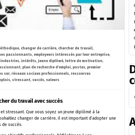
méthodique
,
changer de carrière
,
chercher du travail
,
es passionnants
,
employeurs intéressés par leur entreprise
,
,
industries
,
intérêts
,
jeune diplômé
,
lettre de motivation
,
D
assionnant
,
plan de recherche d'emploi
,
postes
,
premier
s sur
,
réseaux sociaux professionnels
,
ressources
mplois
,
stressant
,
succès
,
valeurs
cher du travail avec succès
t et stressant. Que vous soyez un jeune diplômé à la
A
haitiez changer de carrière, il est important d’adopter une
 de succès.