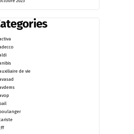
octobre 2023
ategories
activa
adecco
aldi
anibis
auxiliaire de vie
avasad
avdems
avop
bail
boulanger
cariste
cff