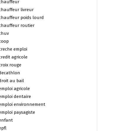
chauffeur
chauffeur livreur
chauffeur poids lourd
chauffeur routier
chuv
coop
creche emploi
credit agricole
croix rouge
decathlon
droit au bail
emploi agricole
emploi dentaire
emploi environnement
emploi paysagiste
enfant
epfl