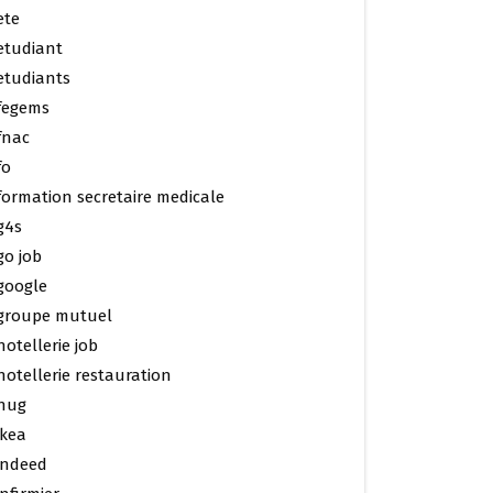
ete
etudiant
etudiants
fegems
fnac
fo
formation secretaire medicale
g4s
go job
google
groupe mutuel
hotellerie job
hotellerie restauration
hug
ikea
indeed