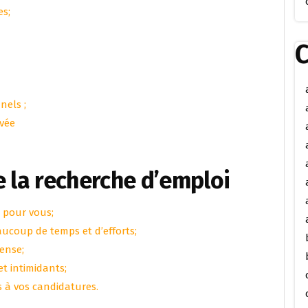
es;
C
nels ;
ivée
e la recherche d’emploi
i pour vous;
ucoup de temps et d’efforts;
ense;
t intimidants;
 à vos candidatures.