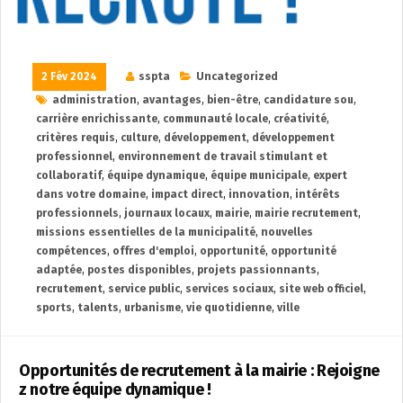
2 Fév 2024
sspta
Uncategorized
administration
,
avantages
,
bien-être
,
candidature sou
,
carrière enrichissante
,
communauté locale
,
créativité
,
critères requis
,
culture
,
développement
,
développement
professionnel
,
environnement de travail stimulant et
collaboratif
,
équipe dynamique
,
équipe municipale
,
expert
dans votre domaine
,
impact direct
,
innovation
,
intérêts
professionnels
,
journaux locaux
,
mairie
,
mairie recrutement
,
missions essentielles de la municipalité
,
nouvelles
compétences
,
offres d'emploi
,
opportunité
,
opportunité
adaptée
,
postes disponibles
,
projets passionnants
,
recrutement
,
service public
,
services sociaux
,
site web officiel
,
sports
,
talents
,
urbanisme
,
vie quotidienne
,
ville
Opportunités de recrutement à la mairie : Rejoigne
z notre équipe dynamique !