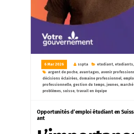
6 Mar 2026
sspta
etudiant
,
etudiants
argent de poche
,
avantages
,
avenir profession
décisions éclairées
,
domaine professionnel
,
emplo
professionnelle
,
gestion du temps
,
jeunes
,
marché 
problèmes
,
suisse
,
travail en équipe
Opportunités d’emploi étudiant en Suisse
ant