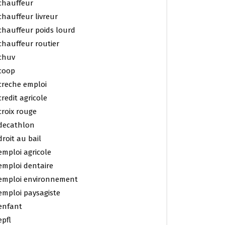
chauffeur
chauffeur livreur
chauffeur poids lourd
chauffeur routier
chuv
coop
creche emploi
credit agricole
croix rouge
decathlon
droit au bail
emploi agricole
emploi dentaire
emploi environnement
emploi paysagiste
enfant
epfl