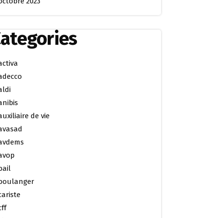
octobre 2023
ategories
activa
adecco
aldi
anibis
auxiliaire de vie
avasad
avdems
avop
bail
boulanger
cariste
cff