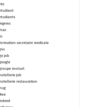
ete
etudiant
etudiants
fegems
fnac
fo
formation secretaire medicale
g4s
go job
google
groupe mutuel
hotellerie job
hotellerie restauration
hug
ikea
indeed