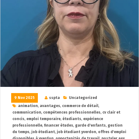
9 Nov 2025
sspta
Uncategorized
animation
,
avantages
,
commerce de détail
,
communication
,
compétences professionnelles
,
cv clair et
concis
,
emploi temporaire
,
étudiants
,
expérience
professionnelle
,
financer études
,
garde d'enfants
,
gestion
du temps
,
job étudiant
,
job étudiant yverdon
,
offres d'emploi
disponibles à yverdon
,
opportunités de travail
,
postuler aux