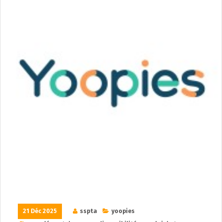
21 Déc 2025
sspta
yoopies