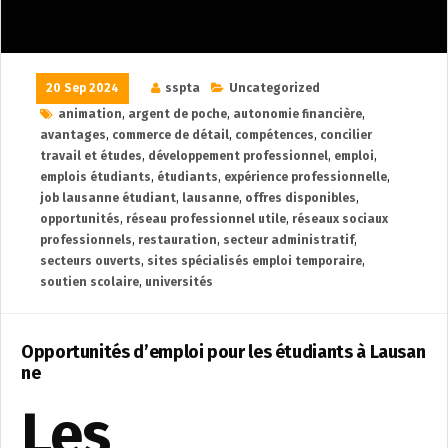
20 Sep 2024
sspta
Uncategorized
animation
,
argent de poche
,
autonomie financière
,
avantages
,
commerce de détail
,
compétences
,
concilier
travail et études
,
développement professionnel
,
emploi
,
emplois étudiants
,
étudiants
,
expérience professionnelle
,
job lausanne étudiant
,
lausanne
,
offres disponibles
,
opportunités
,
réseau professionnel utile
,
réseaux sociaux
professionnels
,
restauration
,
secteur administratif
,
secteurs ouverts
,
sites spécialisés emploi temporaire
,
soutien scolaire
,
universités
Opportunités d’emploi pour les étudiants à Lausan
ne
Les