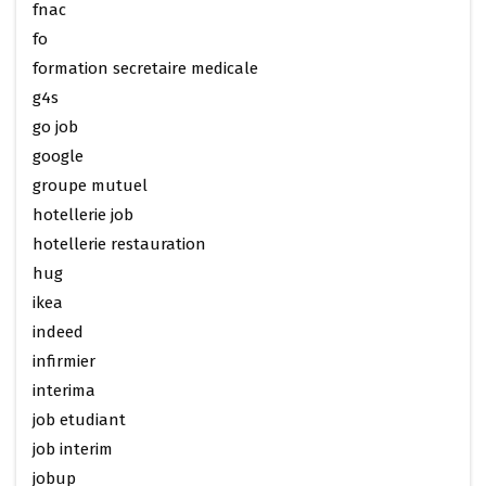
fnac
fo
formation secretaire medicale
g4s
go job
google
groupe mutuel
hotellerie job
hotellerie restauration
hug
ikea
indeed
infirmier
interima
job etudiant
job interim
jobup