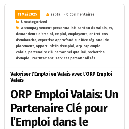
11 Mai 2025
sspta
- 0 Commentaires
Uncategorized
accompagnement personnalisé
,
canton du valais
,
cv
,
demandeurs d'emploi
,
emploi
,
employeurs
,
entretiens
d'embauche
,
expertise approfondie
,
office régional de
placement
,
opportunités d'emploi
,
orp
,
orp emploi
valais
,
partenaire clé
,
personnel qualifié
,
recherche
d'emploi
,
recrutement
,
services personnalisés
Valoriser l’Emploi en Valais avec l’ORP Emploi
Valais
ORP Emploi Valais: Un
Partenaire Clé pour
l’Emploi dans le