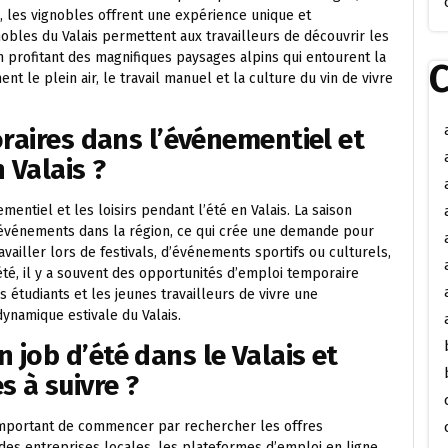
n, les vignobles offrent une expérience unique et
nobles du Valais permettent aux travailleurs de découvrir les
en profitant des magnifiques paysages alpins qui entourent la
C
nt le plein air, le travail manuel et la culture du vin de vivre
oraires dans l’événementiel et
n Valais ?
mentiel et les loisirs pendant l’été en Valais. La saison
t événements dans la région, ce qui crée une demande pour
ailler lors de festivals, d’événements sportifs ou culturels,
été, il y a souvent des opportunités d’emploi temporaire
 étudiants et les jeunes travailleurs de vivre une
dynamique estivale du Valais.
job d’été dans le Valais et
s à suivre ?
t important de commencer par rechercher les offres
des entreprises locales, les plateformes d’emploi en ligne