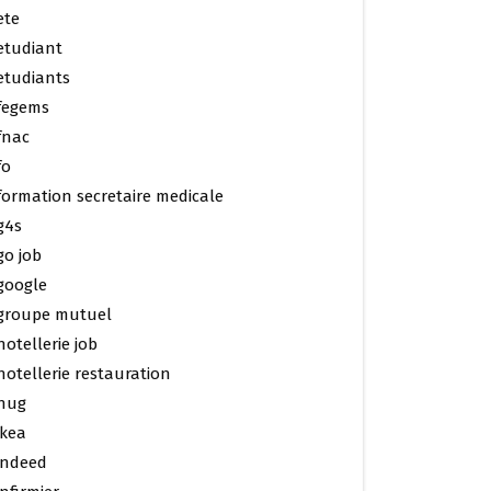
ete
etudiant
etudiants
fegems
fnac
fo
formation secretaire medicale
g4s
go job
google
groupe mutuel
hotellerie job
hotellerie restauration
hug
ikea
indeed