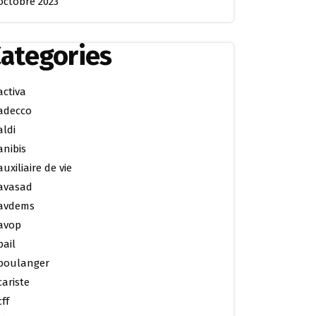
octobre 2023
ategories
activa
adecco
aldi
anibis
auxiliaire de vie
avasad
avdems
avop
bail
boulanger
cariste
cff