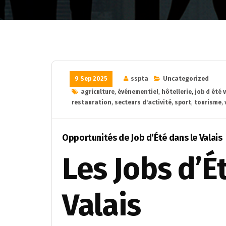
9 Sep 2025
sspta
Uncategorized
agriculture
,
événementiel
,
hôtellerie
,
job d été 
restauration
,
secteurs d'activité
,
sport
,
tourisme
,
Opportunités de Job d’Été dans le Valais
Les Jobs d’É
Valais