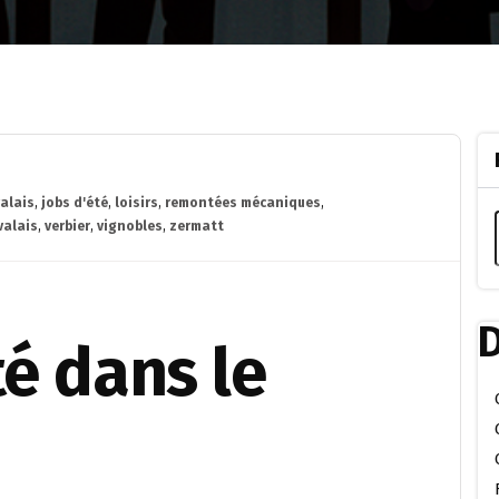
valais
,
jobs d'été
,
loisirs
,
remontées mécaniques
,
valais
,
verbier
,
vignobles
,
zermatt
D
té dans le