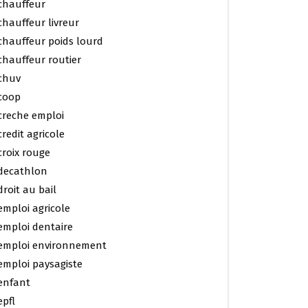
chauffeur
chauffeur livreur
chauffeur poids lourd
chauffeur routier
chuv
coop
creche emploi
credit agricole
croix rouge
decathlon
droit au bail
emploi agricole
emploi dentaire
emploi environnement
emploi paysagiste
enfant
epfl