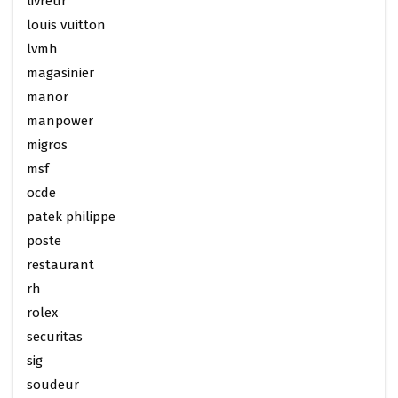
livreur
louis vuitton
lvmh
magasinier
manor
manpower
migros
msf
ocde
patek philippe
poste
restaurant
rh
rolex
securitas
sig
soudeur