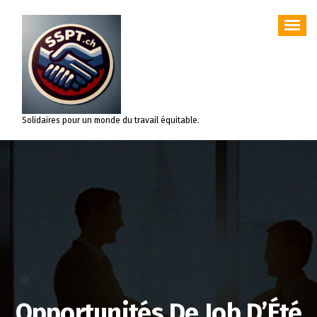
Aller
au
contenu
Solidaires pour un monde du travail équitable.
Opportunités De Job D’Été