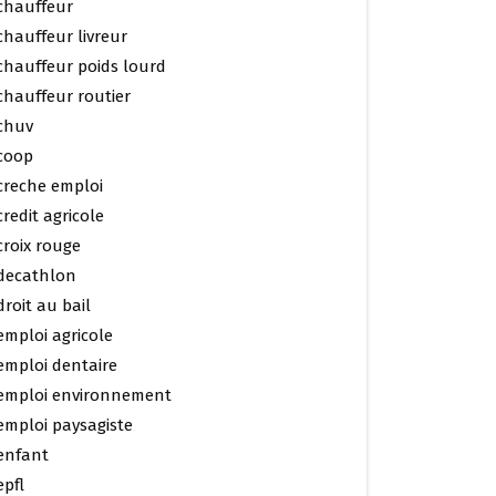
chauffeur
chauffeur livreur
chauffeur poids lourd
chauffeur routier
chuv
coop
creche emploi
credit agricole
croix rouge
decathlon
droit au bail
emploi agricole
emploi dentaire
emploi environnement
emploi paysagiste
enfant
epfl