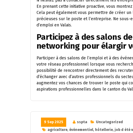
N’hésitez pas à contacter directement les entrepri
En prenant cette initiative proactive, vous montrez
Cela peut également vous permettre de créer un li
précieuses sur le poste et l’entreprise. Ne sous-
d’emploi en Valais.
Participez à des salons d
networking pour élargir v
Participer à des salons de l’emploi et à des évén
votre réseau professionnel lorsque vous recherche
possibilité de rencontrer directement des recrute
d’échanger avec d’autres professionnels du secteu
augmentez vos chances de trouver le poste qui c
aspirations professionnelles dans le canton du Val
9 Sep 2025
sspta
Uncategorized
agriculture
,
événementiel
,
hôtellerie
,
job d été 