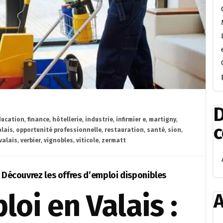
D
ducation
,
finance
,
hôtellerie
,
industrie
,
infirmier e
,
martigny
,
alais
,
opportunité professionnelle
,
restauration
,
santé
,
sion
,
valais
,
verbier
,
vignobles
,
viticole
,
zermatt
: Découvrez les offres d’emploi disponibles
loi en Valais :
A