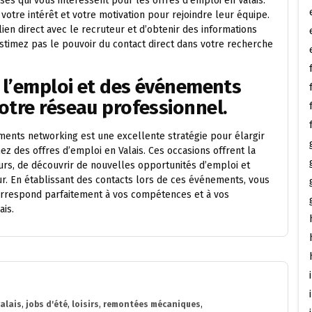
ses qui vous intéressent pour les offres d’emploi en Valais.
 votre intérêt et votre motivation pour rejoindre leur équipe.
en direct avec le recruteur et d’obtenir des informations
estimez pas le pouvoir du contact direct dans votre recherche
e l’emploi et des événements
otre réseau professionnel.
ements networking est une excellente stratégie pour élargir
z des offres d’emploi en Valais. Ces occasions offrent la
urs, de découvrir de nouvelles opportunités d’emploi et
r. En établissant des contacts lors de ces événements, vous
orrespond parfaitement à vos compétences et à vos
ais.
valais
,
jobs d'été
,
loisirs
,
remontées mécaniques
,