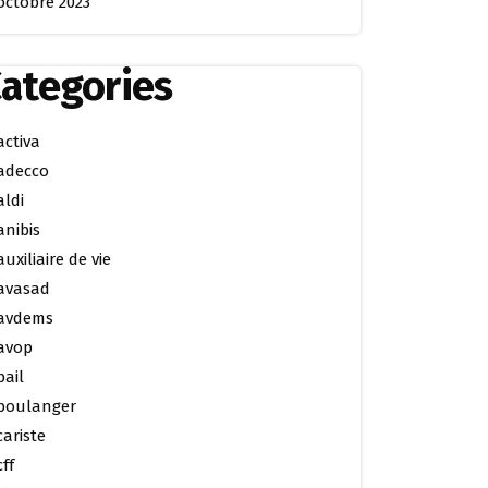
octobre 2023
ategories
activa
adecco
aldi
anibis
auxiliaire de vie
avasad
avdems
avop
bail
boulanger
cariste
cff