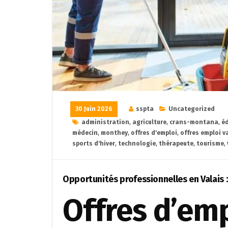
30 Juin 2026
sspta
Uncategorized
administration
,
agriculture
,
crans-montana
,
é
médecin
,
monthey
,
offres d'emploi
,
offres emploi v
sports d'hiver
,
technologie
,
thérapeute
,
tourisme
,
Opportunités professionnelles en Valais 
Offres d’emp