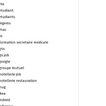
ete
etudiant
etudiants
fegems
fnac
fo
formation secretaire medicale
g4s
go job
google
groupe mutuel
hotellerie job
hotellerie restauration
hug
ikea
indeed