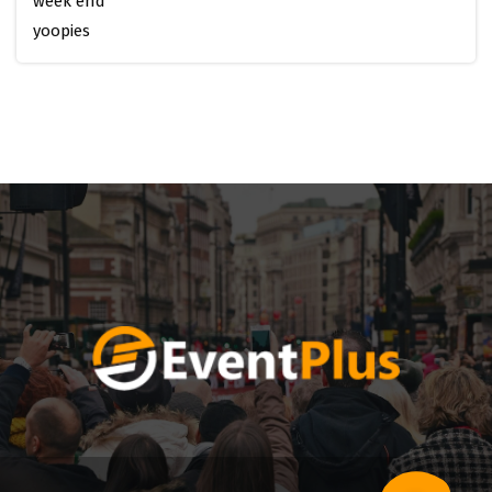
week end
yoopies