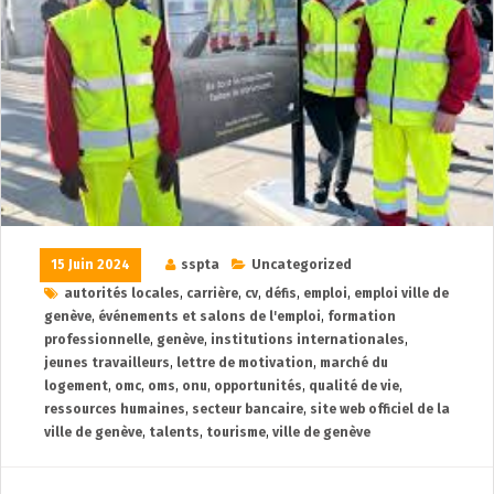
15 Juin 2024
sspta
Uncategorized
autorités locales
,
carrière
,
cv
,
défis
,
emploi
,
emploi ville de
genève
,
événements et salons de l'emploi
,
formation
professionnelle
,
genève
,
institutions internationales
,
jeunes travailleurs
,
lettre de motivation
,
marché du
logement
,
omc
,
oms
,
onu
,
opportunités
,
qualité de vie
,
ressources humaines
,
secteur bancaire
,
site web officiel de la
ville de genève
,
talents
,
tourisme
,
ville de genève