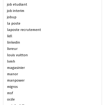
job etudiant
job interim
jobup
la poste
laposte recrutement
lidl
linkedin
livreur
louis vuitton
lvmh
magasinier
manor
manpower
migros
msf
ocde