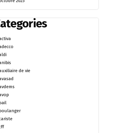
octobre 2023
ategories
activa
adecco
aldi
anibis
auxiliaire de vie
avasad
avdems
avop
bail
boulanger
cariste
cff