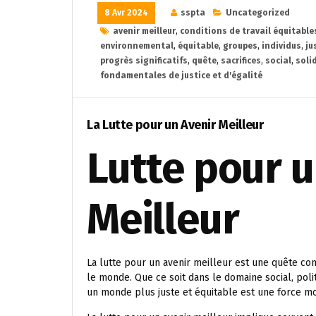
8 Avr 2024
sspta
Uncategorized
avenir meilleur
,
conditions de travail équitable
environnemental
,
équitable
,
groupes
,
individus
,
ju
progrès significatifs
,
quête
,
sacrifices
,
social
,
soli
fondamentales de justice et d'égalité
La Lutte pour un Avenir Meilleur
Lutte pour u
Meilleur
La lutte pour un avenir meilleur est une quête co
le monde. Que ce soit dans le domaine social, pol
un monde plus juste et équitable est une force mo