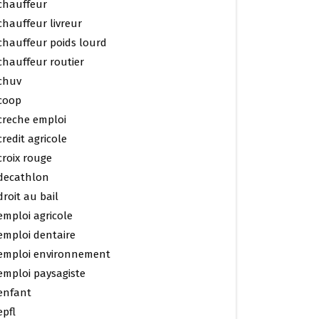
chauffeur
chauffeur livreur
chauffeur poids lourd
chauffeur routier
chuv
coop
creche emploi
credit agricole
croix rouge
decathlon
droit au bail
emploi agricole
emploi dentaire
emploi environnement
emploi paysagiste
enfant
epfl