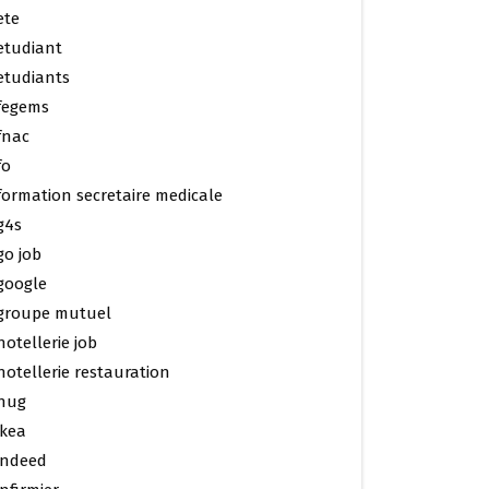
ete
etudiant
etudiants
fegems
fnac
fo
formation secretaire medicale
g4s
go job
google
groupe mutuel
hotellerie job
hotellerie restauration
hug
ikea
indeed