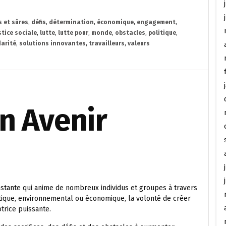
s et sûres
,
défis
,
détermination
,
économique
,
engagement
,
stice sociale
,
lutte
,
lutte pour
,
monde
,
obstacles
,
politique
,
darité
,
solutions innovantes
,
travailleurs
,
valeurs
n Avenir
nstante qui anime de nombreux individus et groupes à travers
itique, environnemental ou économique, la volonté de créer
trice puissante.