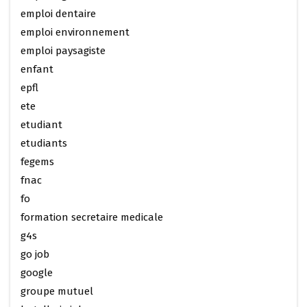
emploi dentaire
emploi environnement
emploi paysagiste
enfant
epfl
ete
etudiant
etudiants
fegems
fnac
fo
formation secretaire medicale
g4s
go job
google
groupe mutuel