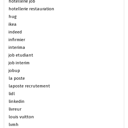
hotellerie job
hotellerie restauration
hug
ikea
indeed
infirmier
interima
job etudiant
job interim
jobup
la poste
laposte recrutement
lidl
linkedin
livreur
louis vuitton
lvmh