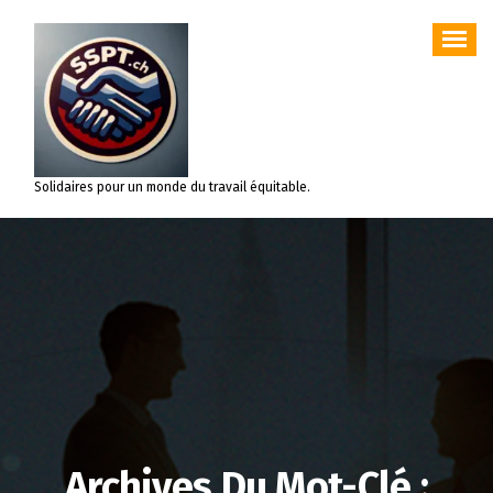
Aller
au
contenu
Solidaires pour un monde du travail équitable.
Archives Du Mot-Clé :