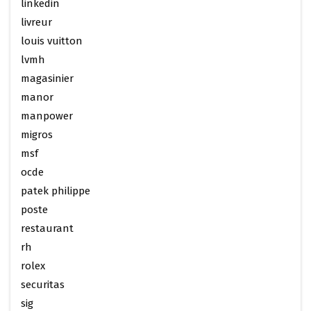
linkedin
livreur
louis vuitton
lvmh
magasinier
manor
manpower
migros
msf
ocde
patek philippe
poste
restaurant
rh
rolex
securitas
sig