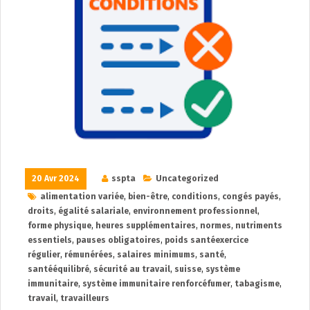
20 Avr 2024
sspta
Uncategorized
alimentation variée
,
bien-être
,
conditions
,
congés payés
,
droits
,
égalité salariale
,
environnement professionnel
,
forme physique
,
heures supplémentaires
,
normes
,
nutriments
essentiels
,
pauses obligatoires
,
poids santéexercice
régulier
,
rémunérées
,
salaires minimums
,
santé
,
santééquilibré
,
sécurité au travail
,
suisse
,
système
immunitaire
,
système immunitaire renforcéfumer
,
tabagisme
,
travail
,
travailleurs