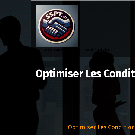
Aller
au
contenu
Solidaires pour un monde du travail équitable.
Optimiser Les Condit
Optimiser Les Condition