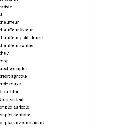
cariste
cff
chauffeur
chauffeur livreur
chauffeur poids lourd
chauffeur routier
chuv
coop
creche emploi
credit agricole
croix rouge
decathlon
droit au bail
emploi agricole
emploi dentaire
emploi environnement