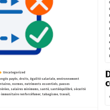
D
Uncategorized
ongés payés
,
droits
,
égalité salariale
,
environnement
ntaires
,
normes
,
nutriments essentiels
,
pauses
nérées
,
salaires minimums
,
santé
,
santééquilibré
,
sécurité
 immunitaire renforcéfumer
,
tabagisme
,
travail
,