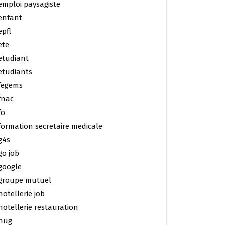
emploi paysagiste
enfant
epfl
ete
etudiant
etudiants
fegems
fnac
fo
formation secretaire medicale
g4s
go job
google
groupe mutuel
hotellerie job
hotellerie restauration
hug