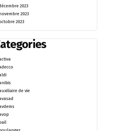
décembre 2023
novembre 2023
octobre 2023
ategories
activa
adecco
aldi
anibis
auxiliaire de vie
avasad
avdems
avop
bail
boulanger