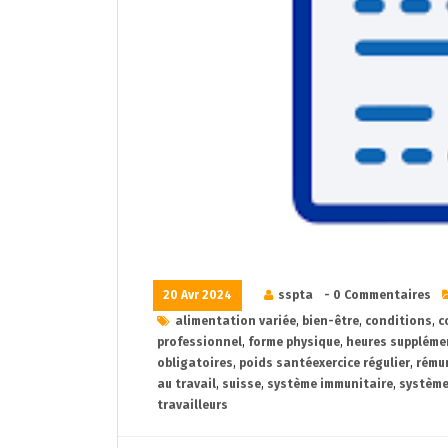
20 Avr 2024
sspta
- 0 Commentaires
alimentation variée
,
bien-être
,
conditions
,
c
professionnel
,
forme physique
,
heures suppléme
obligatoires
,
poids santéexercice régulier
,
rému
au travail
,
suisse
,
système immunitaire
,
système
travailleurs