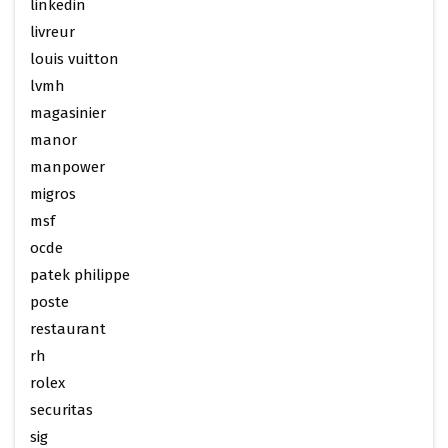
linkedin
livreur
louis vuitton
lvmh
magasinier
manor
manpower
migros
msf
ocde
patek philippe
poste
restaurant
rh
rolex
securitas
sig