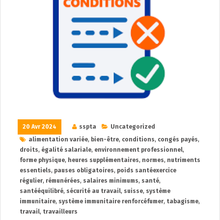
20 Avr 2024
sspta
Uncategorized
alimentation variée
,
bien-être
,
conditions
,
congés payés
,
droits
,
égalité salariale
,
environnement professionnel
,
forme physique
,
heures supplémentaires
,
normes
,
nutriments
essentiels
,
pauses obligatoires
,
poids santéexercice
régulier
,
rémunérées
,
salaires minimums
,
santé
,
santééquilibré
,
sécurité au travail
,
suisse
,
système
immunitaire
,
système immunitaire renforcéfumer
,
tabagisme
,
travail
,
travailleurs