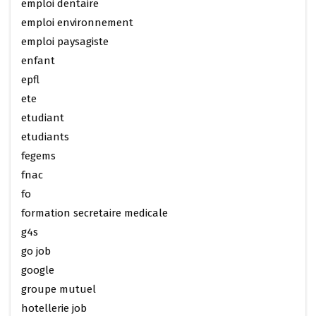
emploi dentaire
emploi environnement
emploi paysagiste
enfant
epfl
ete
etudiant
etudiants
fegems
fnac
fo
formation secretaire medicale
g4s
go job
google
groupe mutuel
hotellerie job