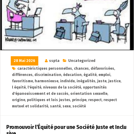
28 Mai 2026
sspta
Uncategorized
caractéristiques personnelles
,
chances
,
défavorisées
,
différences
,
discrimination
,
éducation
,
égalité
,
emploi
,
favoritisme
,
harmonieuse
,
individu
,
inégalités
,
juste
,
justice
,
l équité
,
l'équité
,
niveaux de la société
,
opportunités
d'épanouissement et de succès
,
orientation sexuelle
,
origine
,
politiques et lois justes
,
principe
,
respect
,
respect
mutuel et solidarité
,
santé
,
sexe
,
société
Promouvoir l’Équité pour une Société Juste et Inclu
sive