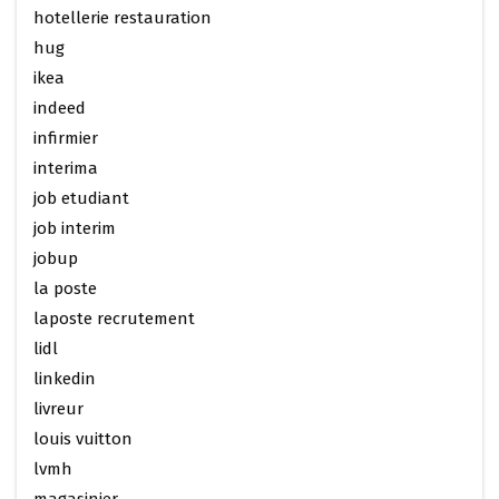
hotellerie restauration
hug
ikea
indeed
infirmier
interima
job etudiant
job interim
jobup
la poste
laposte recrutement
lidl
linkedin
livreur
louis vuitton
lvmh