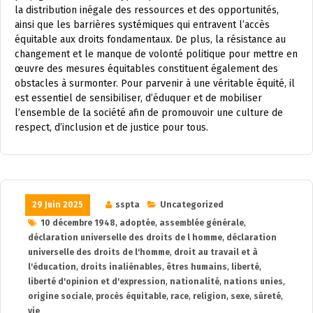
la distribution inégale des ressources et des opportunités,
ainsi que les barrières systémiques qui entravent l’accès
équitable aux droits fondamentaux. De plus, la résistance au
changement et le manque de volonté politique pour mettre en
œuvre des mesures équitables constituent également des
obstacles à surmonter. Pour parvenir à une véritable équité, il
est essentiel de sensibiliser, d’éduquer et de mobiliser
l’ensemble de la société afin de promouvoir une culture de
respect, d’inclusion et de justice pour tous.
29 Juin 2025
sspta
Uncategorized
10 décembre 1948
,
adoptée
,
assemblée générale
,
déclaration universelle des droits de l homme
,
déclaration
universelle des droits de l'homme
,
droit au travail et à
l'éducation
,
droits inaliénables
,
êtres humains
,
liberté
,
liberté d'opinion et d'expression
,
nationalité
,
nations unies
,
origine sociale
,
procès équitable
,
race
,
religion
,
sexe
,
sûreté
,
vie