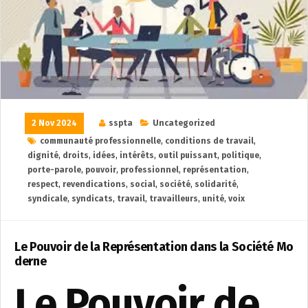
2 Nov 2024
sspta
Uncategorized
communauté professionnelle
,
conditions de travail
,
dignité
,
droits
,
idées
,
intérêts
,
outil puissant
,
politique
,
porte-parole
,
pouvoir
,
professionnel
,
représentation
,
respect
,
revendications
,
social
,
société
,
solidarité
,
syndicale
,
syndicats
,
travail
,
travailleurs
,
unité
,
voix
Le Pouvoir de la Représentation dans la Société Mo
derne
Le Pouvoir de