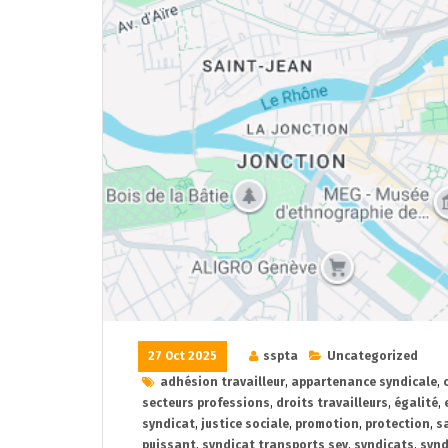
27 Oct 2025
sspta
Uncategorized
adhésion travailleur
,
appartenance syndicale
,
secteurs professions
,
droits travailleurs
,
égalité
,
syndicat
,
justice sociale
,
promotion
,
protection
,
s
puissant
,
syndicat transports sev
,
syndicats
,
synd