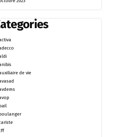
octobre 2023
ategories
activa
adecco
aldi
anibis
auxiliaire de vie
avasad
avdems
avop
bail
boulanger
cariste
cff