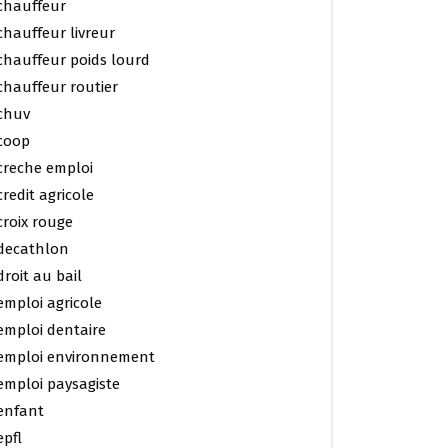
chauffeur
chauffeur livreur
chauffeur poids lourd
chauffeur routier
chuv
coop
creche emploi
credit agricole
croix rouge
decathlon
droit au bail
emploi agricole
emploi dentaire
emploi environnement
emploi paysagiste
enfant
epfl