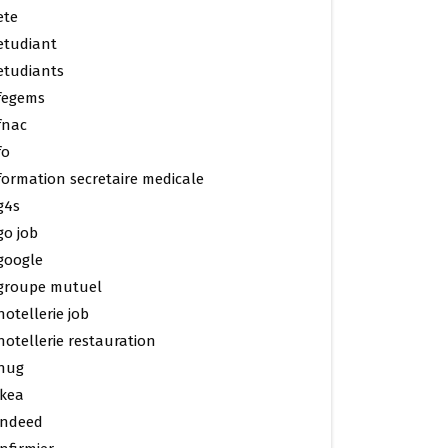
ete
etudiant
etudiants
fegems
fnac
fo
formation secretaire medicale
g4s
go job
google
groupe mutuel
hotellerie job
hotellerie restauration
hug
ikea
indeed