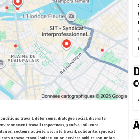
D
conditions travail
,
défenseurs
,
dialogue social
,
diversité
A
environnement travail respectueux
,
genève
,
influence
alaires
,
secteurs activité
,
sécurité travail
,
solidarité
,
syndicat
icats geneve
,
travail.suisse
,
union services publics usp
,
union