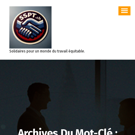
Aller
au
contenu
Solidaires pour un monde du travail équitable.
Archives Du Mot-Clé :