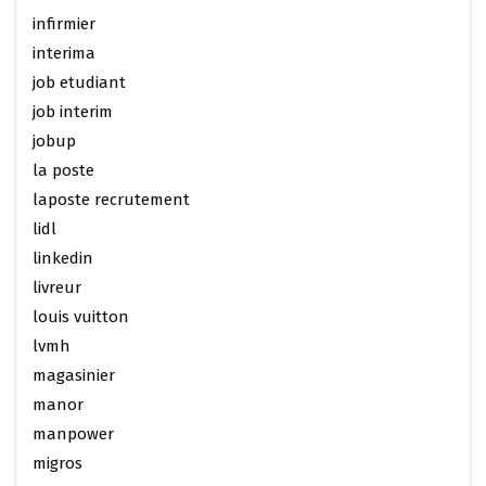
infirmier
interima
job etudiant
job interim
jobup
la poste
laposte recrutement
lidl
linkedin
livreur
louis vuitton
lvmh
magasinier
manor
manpower
migros