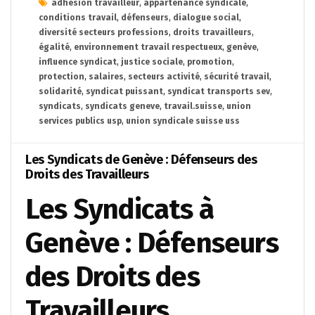
adhésion travailleur
,
appartenance syndicale
,
conditions travail
,
défenseurs
,
dialogue social
,
diversité secteurs professions
,
droits travailleurs
,
égalité
,
environnement travail respectueux
,
genève
,
influence syndicat
,
justice sociale
,
promotion
,
protection
,
salaires
,
secteurs activité
,
sécurité travail
,
solidarité
,
syndicat puissant
,
syndicat transports sev
,
syndicats
,
syndicats geneve
,
travail.suisse
,
union
services publics usp
,
union syndicale suisse uss
Les Syndicats de Genève : Défenseurs des
Droits des Travailleurs
Les Syndicats à
Genève : Défenseurs
des Droits des
Travailleurs