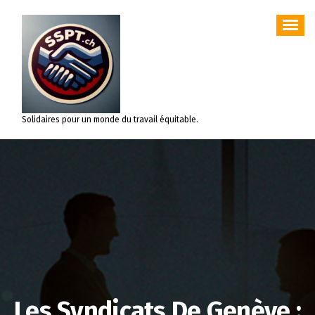
Aller
au
contenu
Solidaires pour un monde du travail équitable.
Les Syndicats De Genève :