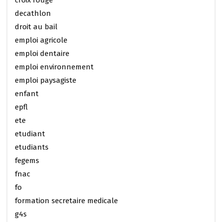
croix rouge
decathlon
droit au bail
emploi agricole
emploi dentaire
emploi environnement
emploi paysagiste
enfant
epfl
ete
etudiant
etudiants
fegems
fnac
fo
formation secretaire medicale
g4s