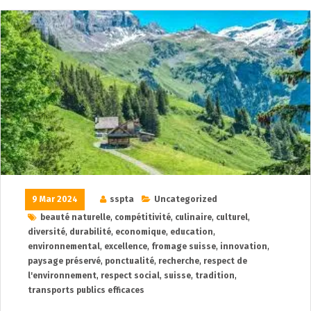
9 Mar 2024
sspta
Uncategorized
beauté naturelle
,
compétitivité
,
culinaire
,
culturel
,
diversité
,
durabilité
,
economique
,
education
,
environnemental
,
excellence
,
fromage suisse
,
innovation
,
paysage préservé
,
ponctualité
,
recherche
,
respect de
l'environnement
,
respect social
,
suisse
,
tradition
,
transports publics efficaces