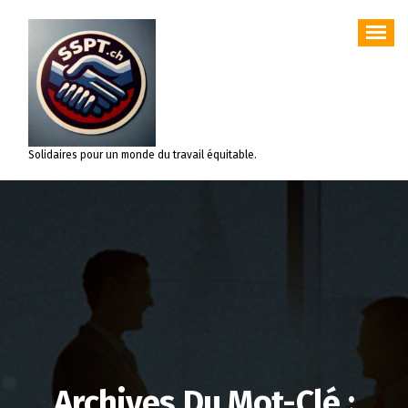
Aller
au
contenu
Solidaires pour un monde du travail équitable.
Archives Du Mot-Clé :