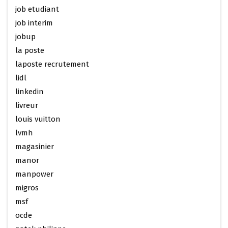
job etudiant
job interim
jobup
la poste
laposte recrutement
lidl
linkedin
livreur
louis vuitton
lvmh
magasinier
manor
manpower
migros
msf
ocde