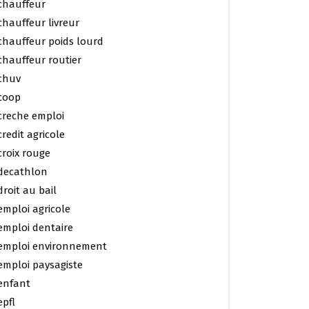
chauffeur
chauffeur livreur
chauffeur poids lourd
chauffeur routier
chuv
coop
creche emploi
credit agricole
croix rouge
decathlon
droit au bail
emploi agricole
emploi dentaire
emploi environnement
emploi paysagiste
enfant
epfl