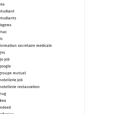
ete
etudiant
etudiants
fegems
fnac
fo
formation secretaire medicale
g4s
go job
google
groupe mutuel
hotellerie job
hotellerie restauration
hug
ikea
indeed