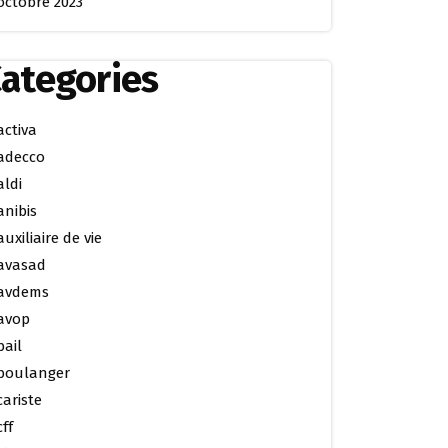
octobre 2023
ategories
activa
adecco
aldi
anibis
auxiliaire de vie
avasad
avdems
avop
bail
boulanger
cariste
cff