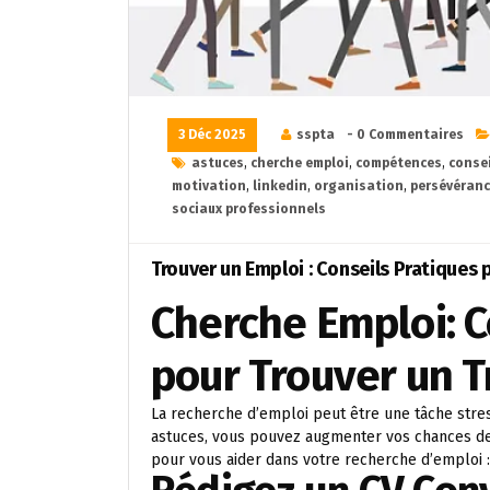
3 Déc 2025
sspta
- 0 Commentaires
astuces
,
cherche emploi
,
compétences
,
conse
motivation
,
linkedin
,
organisation
,
persévéran
sociaux professionnels
Trouver un Emploi : Conseils Pratiques 
Cherche Emploi: C
pour Trouver un T
La recherche d’emploi peut être une tâche stres
astuces, vous pouvez augmenter vos chances de tr
pour vous aider dans votre recherche d’emploi :