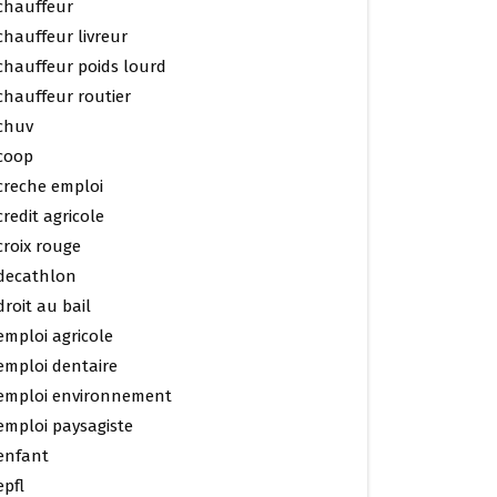
chauffeur
chauffeur livreur
chauffeur poids lourd
chauffeur routier
chuv
coop
creche emploi
credit agricole
croix rouge
decathlon
droit au bail
emploi agricole
emploi dentaire
emploi environnement
emploi paysagiste
enfant
epfl