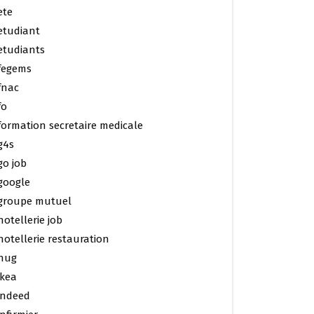
ete
etudiant
etudiants
fegems
fnac
fo
formation secretaire medicale
g4s
go job
google
groupe mutuel
hotellerie job
hotellerie restauration
hug
ikea
indeed