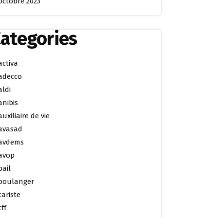
octobre 2023
ategories
activa
adecco
aldi
anibis
auxiliaire de vie
avasad
avdems
avop
bail
boulanger
cariste
cff