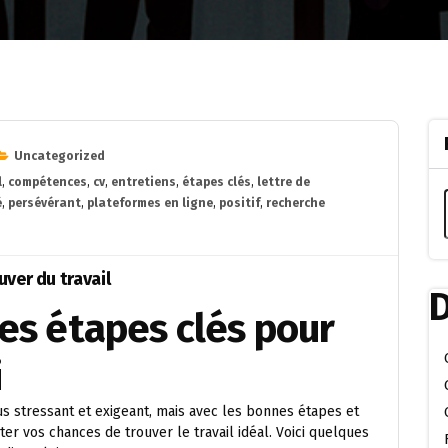
Uncategorized
l
,
compétences
,
cv
,
entretiens
,
étapes clés
,
lettre de
é
,
persévérant
,
plateformes en ligne
,
positif
,
recherche
uver du travail
D
Les étapes clés pour
i
s stressant et exigeant, mais avec les bonnes étapes et
 vos chances de trouver le travail idéal. Voici quelques