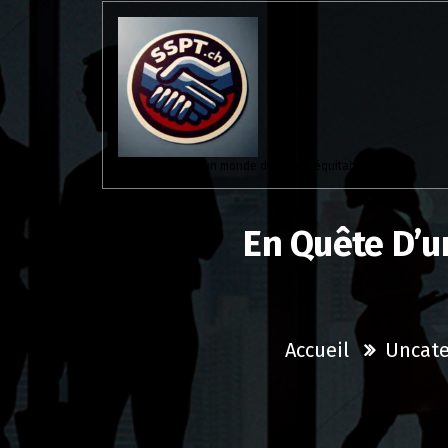
Aller
au
contenu
Solidaires pour un monde du travail équitable.
En Quête D’un
Accueil
Uncate