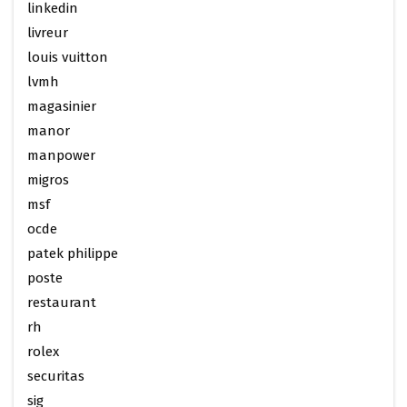
linkedin
livreur
louis vuitton
lvmh
magasinier
manor
manpower
migros
msf
ocde
patek philippe
poste
restaurant
rh
rolex
securitas
sig