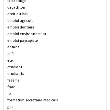
croix rouge
decathlon
droit au bail
emploi agricole
emploi dentaire
emploi environnement
emploi paysagiste
enfant
epfl
ete
etudiant
etudiants
fegems
fnac
fo
formation secretaire medicale
g4s