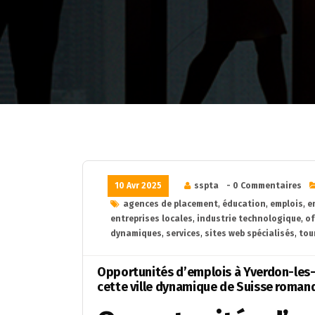
10 Avr 2025
sspta
- 0 Commentaires
agences de placement
,
éducation
,
emplois
,
e
entreprises locales
,
industrie technologique
,
of
dynamiques
,
services
,
sites web spécialisés
,
tou
Opportunités d’emplois à Yverdon-les-B
cette ville dynamique de Suisse roman