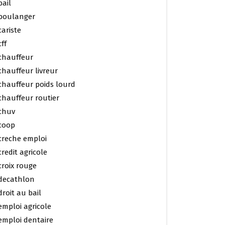
bail
boulanger
cariste
cff
chauffeur
chauffeur livreur
chauffeur poids lourd
chauffeur routier
chuv
coop
creche emploi
credit agricole
croix rouge
decathlon
droit au bail
emploi agricole
emploi dentaire