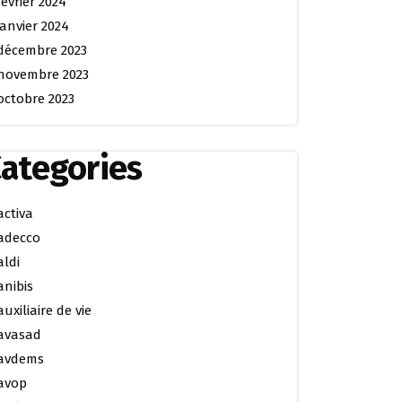
février 2024
janvier 2024
décembre 2023
novembre 2023
octobre 2023
ategories
activa
adecco
aldi
anibis
auxiliaire de vie
avasad
avdems
avop