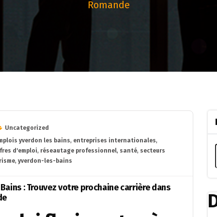
Romande
Uncategorized
mplois yverdon les bains
,
entreprises internationales
,
fres d'emploi
,
réseautage professionnel
,
santé
,
secteurs
risme
,
yverdon-les-bains
ains : Trouvez votre prochaine carrière dans
D
de