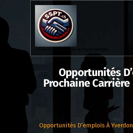
Aller
au
contenu
Solidaires pour un monde du travail équitable.
Opportunités D’
Prochaine Carrière
Opportunités D’emplois À Yverdon-