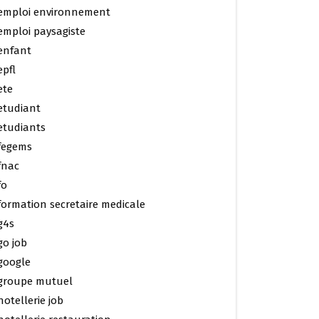
emploi environnement
emploi paysagiste
enfant
epfl
ete
etudiant
etudiants
fegems
fnac
fo
formation secretaire medicale
g4s
go job
google
groupe mutuel
hotellerie job