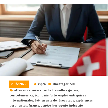
2 Déc 2025
sspta
Uncategorized
affaires
,
carrière
,
cherche travaille a geneve
,
compétences
,
cv
,
économie forte
,
emploi
,
entreprises
internationales
,
événements de réseautage
,
expériences
pertinentes
,
finance
,
genève
,
horlogerie
,
industrie