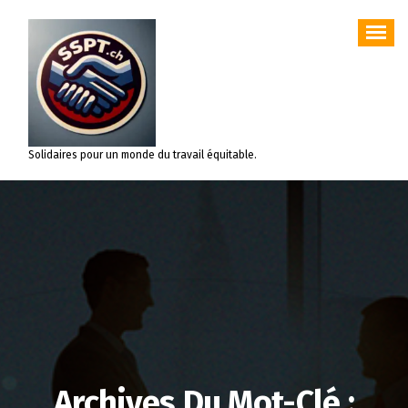
Aller
au
contenu
Solidaires pour un monde du travail équitable.
Archives Du Mot-Clé :