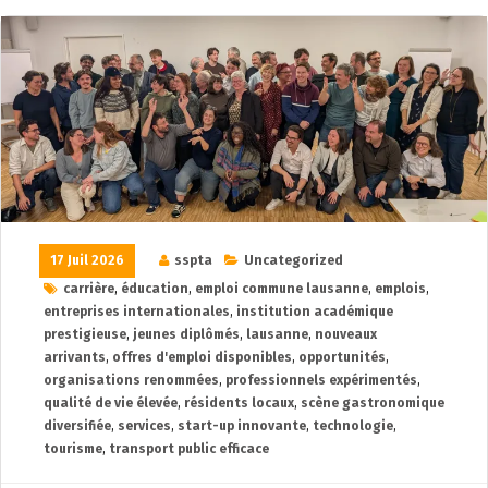
17 Juil 2026
sspta
Uncategorized
carrière
,
éducation
,
emploi commune lausanne
,
emplois
,
entreprises internationales
,
institution académique
prestigieuse
,
jeunes diplômés
,
lausanne
,
nouveaux
arrivants
,
offres d'emploi disponibles
,
opportunités
,
organisations renommées
,
professionnels expérimentés
,
qualité de vie élevée
,
résidents locaux
,
scène gastronomique
diversifiée
,
services
,
start-up innovante
,
technologie
,
tourisme
,
transport public efficace