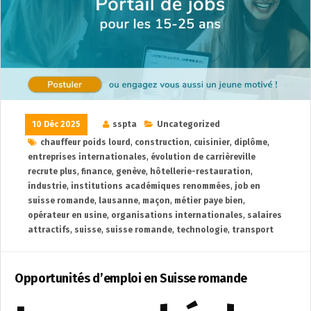
10 Déc 2025
sspta
Uncategorized
chauffeur poids lourd
,
construction
,
cuisinier
,
diplôme
,
entreprises internationales
,
évolution de carrièreville
recrute plus
,
finance
,
genève
,
hôtellerie-restauration
,
industrie
,
institutions académiques renommées
,
job en
suisse romande
,
lausanne
,
maçon
,
métier paye bien
,
opérateur en usine
,
organisations internationales
,
salaires
attractifs
,
suisse
,
suisse romande
,
technologie
,
transport
Opportunités d’emploi en Suisse romande