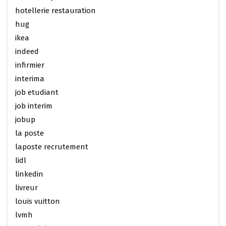
hotellerie restauration
hug
ikea
indeed
infirmier
interima
job etudiant
job interim
jobup
la poste
laposte recrutement
lidl
linkedin
livreur
louis vuitton
lvmh