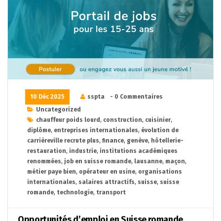
10 Déc 2025
sspta
- 0 Commentaires
Uncategorized
chauffeur poids lourd
,
construction
,
cuisinier
,
diplôme
,
entreprises internationales
,
évolution de
carrièreville recrute plus
,
finance
,
genève
,
hôtellerie-
restauration
,
industrie
,
institutions académiques
renommées
,
job en suisse romande
,
lausanne
,
maçon
,
métier paye bien
,
opérateur en usine
,
organisations
internationales
,
salaires attractifs
,
suisse
,
suisse
romande
,
technologie
,
transport
Opportunités d’emploi en Suisse romande