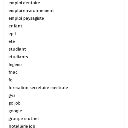
emploi dentaire
emploi environnement
emploi paysagiste
enfant
epfl
ete
etudiant
etudiants
fegems
fnac
fo
formation secretaire medicale
g4s
go job
google
groupe mutuel
hotellerie job