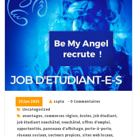
23 Jan 2025
sspta
- 0 Commentaires
Uncategorized
avantages
,
commerces région
,
écoles
,
job étudiant
,
job étudiant neuchâtel
,
neuchâtel
,
offres d'emploi
,
opportunités
,
panneaux d'affichage
,
porte-à-porte
,
réseaux sociaux
,
secteurs propices
,
sites web locaux
,