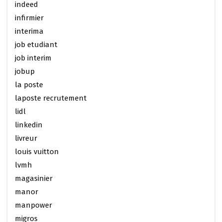
indeed
infirmier
interima
job etudiant
job interim
jobup
la poste
laposte recrutement
lidl
linkedin
livreur
louis vuitton
lvmh
magasinier
manor
manpower
migros