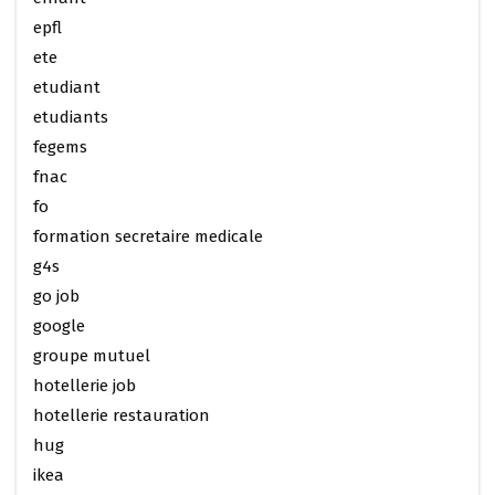
epfl
ete
etudiant
etudiants
fegems
fnac
fo
formation secretaire medicale
g4s
go job
google
groupe mutuel
hotellerie job
hotellerie restauration
hug
ikea