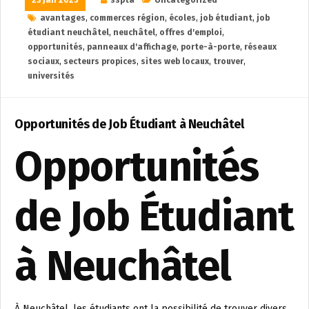
avantages
,
commerces région
,
écoles
,
job étudiant
,
job
étudiant neuchâtel
,
neuchâtel
,
offres d'emploi
,
opportunités
,
panneaux d'affichage
,
porte-à-porte
,
réseaux
sociaux
,
secteurs propices
,
sites web locaux
,
trouver
,
universités
Opportunités de Job Étudiant à Neuchâtel
Opportunités
de Job Étudiant
à Neuchâtel
À Neuchâtel, les étudiants ont la possibilité de trouver divers