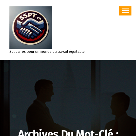
Aller
au
contenu
Solidaires pour un monde du travail équitable.
Archives Du Mot-Clé :