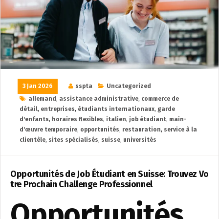
3 Jan 2026
sspta
Uncategorized
allemand
,
assistance administrative
,
commerce de
détail
,
entreprises
,
étudiants internationaux
,
garde
d'enfants
,
horaires flexibles
,
italien
,
job étudiant
,
main-
d'œuvre temporaire
,
opportunités
,
restauration
,
service à la
clientèle
,
sites spécialisés
,
suisse
,
universités
Opportunités de Job Étudiant en Suisse: Trouvez Vo
tre Prochain Challenge Professionnel
Opportunités