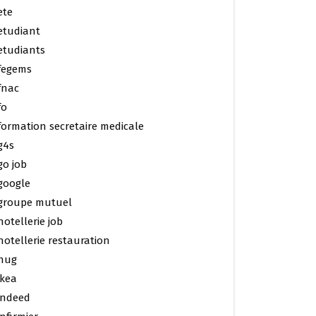
ete
etudiant
etudiants
fegems
fnac
fo
formation secretaire medicale
g4s
go job
google
groupe mutuel
hotellerie job
hotellerie restauration
hug
ikea
indeed