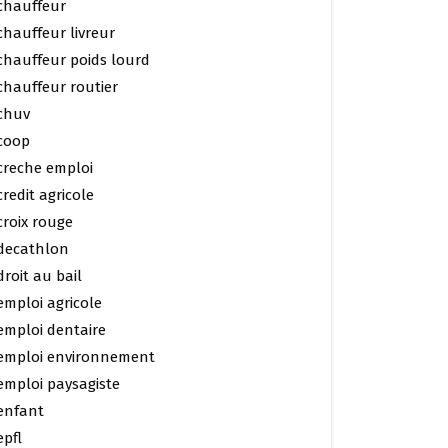
chauffeur
chauffeur livreur
chauffeur poids lourd
chauffeur routier
chuv
coop
creche emploi
credit agricole
croix rouge
decathlon
droit au bail
emploi agricole
emploi dentaire
emploi environnement
emploi paysagiste
enfant
epfl