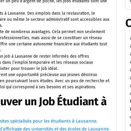
 un peu d’argent de poche, les jobs étudiants sont une
s à Lausanne. Des emplois dans la restauration, le
C
aire ou même le secteur administratif sont accessibles aux
s.
sente de nombreux avantages. Cela permet non seulement
fessionnelles, mais aussi de se constituer un réseau
offre une certaine autonomie financière aux étudiants tout
.
 un job à Lausanne de rester informés des offres
sés dans l’emploi temporaire et les réseaux sociaux
iter pour trouver le job idéal.
frent une opportunité précieuse aux jeunes désireux
 en poursuivant leurs études. Avec un peu de recherche et
loi qui correspond à ses besoins et ses aspirations.
ouver un Job Étudiant à
 sites spécialisés pour les étudiants à Lausanne.
’affichage des universités et des écoles de Lausanne.