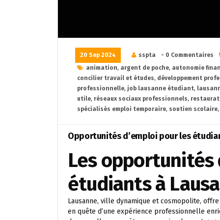
20 Sep 2024
sspta
- 0 Commentaires
animation
,
argent de poche
,
autonomie finan
concilier travail et études
,
développement profe
professionnelle
,
job lausanne étudiant
,
lausan
utile
,
réseaux sociaux professionnels
,
restaurat
spécialisés emploi temporaire
,
soutien scolaire
Opportunités d’emploi pour les étudia
Les opportunités 
étudiants à Laus
Lausanne, ville dynamique et cosmopolite, offr
en quête d’une expérience professionnelle enric