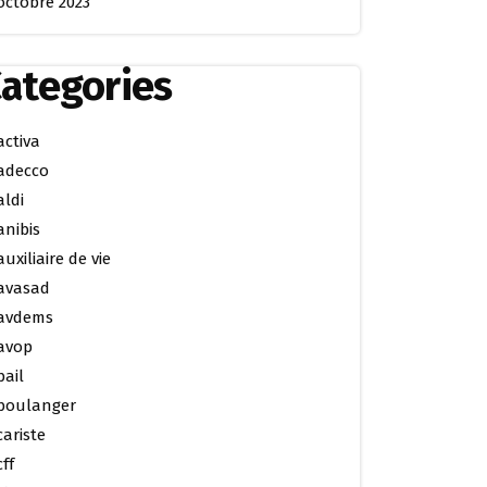
octobre 2023
ategories
activa
adecco
aldi
anibis
auxiliaire de vie
avasad
avdems
avop
bail
boulanger
cariste
cff