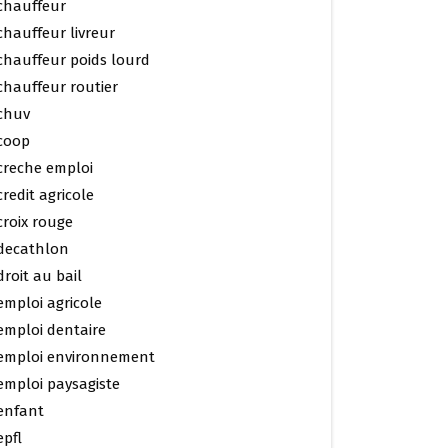
chauffeur
chauffeur livreur
chauffeur poids lourd
chauffeur routier
chuv
coop
creche emploi
credit agricole
croix rouge
decathlon
droit au bail
emploi agricole
emploi dentaire
emploi environnement
emploi paysagiste
enfant
epfl