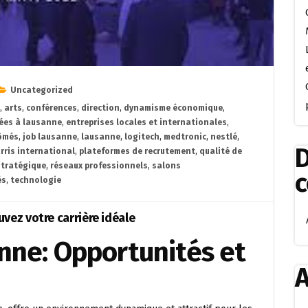
Uncategorized
,
arts
,
conférences
,
direction
,
dynamisme économique
,
tées à lausanne
,
entreprises locales et internationales
,
lômés
,
job lausanne
,
lausanne
,
logitech
,
medtronic
,
nestlé
,
D
orris international
,
plateformes de recrutement
,
qualité de
 stratégique
,
réseaux professionnels
,
salons
és
,
technologie
vez votre carrière idéale
anne: Opportunités et
A