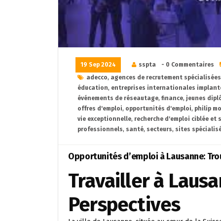
19 Sep 2024
sspta
- 0 Commentaires
adecco
,
agences de recrutement spécialisées
éducation
,
entreprises internationales implan
événements de réseautage
,
finance
,
jeunes dip
offres d'emploi
,
opportunités d'emploi
,
philip m
vie exceptionnelle
,
recherche d'emploi ciblée et
professionnels
,
santé
,
secteurs
,
sites spécialis
Opportunités d’emploi à Lausanne: Trou
Travailler à Laus
Perspectives