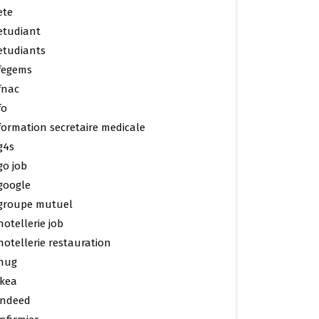
ete
etudiant
etudiants
fegems
fnac
fo
formation secretaire medicale
g4s
go job
google
groupe mutuel
hotellerie job
hotellerie restauration
hug
ikea
indeed