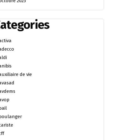
octobre 2023
ategories
activa
adecco
aldi
anibis
auxiliaire de vie
avasad
avdems
avop
bail
boulanger
cariste
cff