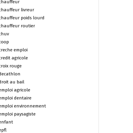
chauffeur
chauffeur livreur
chauffeur poids lourd
chauffeur routier
chuv
coop
creche emploi
credit agricole
croix rouge
decathlon
droit au bail
emploi agricole
emploi dentaire
emploi environnement
emploi paysagiste
enfant
epfl