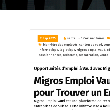
2 Sep 2025
sspta
- 0 Commentaires
bien-être des employés
,
canton de vaud
,
con
informatique
,
logistique
,
migros emploi vaud
,
of
passionnantes
,
recherche
,
restauration
,
vente
Opportunités d’Emploi à Vaud avec Mi
Migros Emploi Vau
pour Trouver un E
Migros Emploi Vaud est une plateforme de recru
entreprises de Suisse. Cette initiative vise à fa