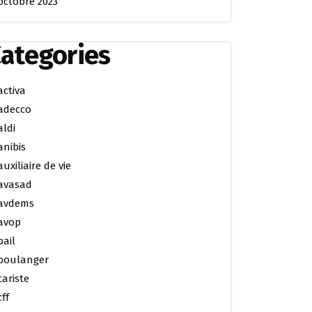
octobre 2023
ategories
activa
adecco
aldi
anibis
auxiliaire de vie
avasad
avdems
avop
bail
boulanger
cariste
cff