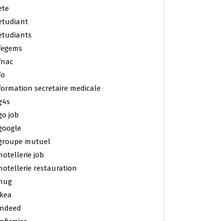
ete
etudiant
etudiants
fegems
fnac
fo
formation secretaire medicale
g4s
go job
google
groupe mutuel
hotellerie job
hotellerie restauration
hug
ikea
indeed