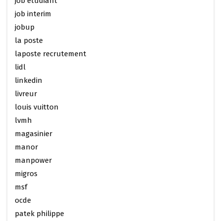
job etudiant
job interim
jobup
la poste
laposte recrutement
lidl
linkedin
livreur
louis vuitton
lvmh
magasinier
manor
manpower
migros
msf
ocde
patek philippe