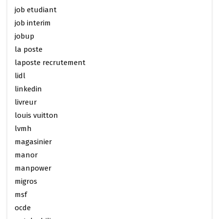
job etudiant
job interim
jobup
la poste
laposte recrutement
lidl
linkedin
livreur
louis vuitton
lvmh
magasinier
manor
manpower
migros
msf
ocde