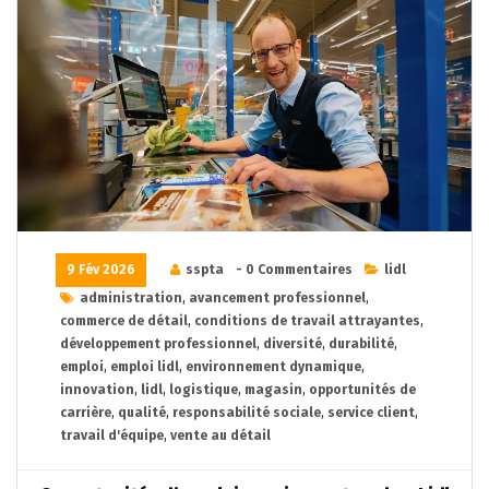
9 Fév 2026
sspta
- 0 Commentaires
lidl
administration
,
avancement professionnel
,
commerce de détail
,
conditions de travail attrayantes
,
développement professionnel
,
diversité
,
durabilité
,
emploi
,
emploi lidl
,
environnement dynamique
,
innovation
,
lidl
,
logistique
,
magasin
,
opportunités de
carrière
,
qualité
,
responsabilité sociale
,
service client
,
travail d'équipe
,
vente au détail